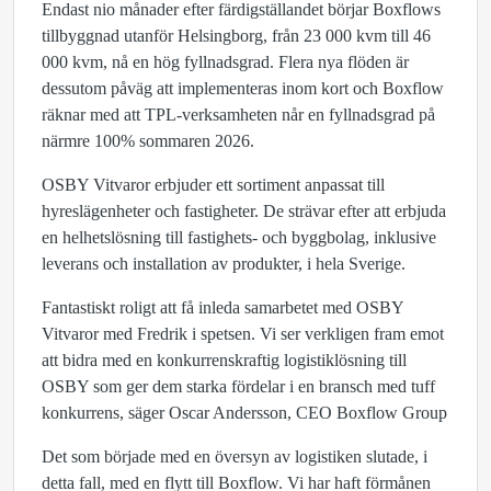
Endast nio månader efter färdigställandet börjar Boxflows
tillbyggnad utanför Helsingborg, från 23 000 kvm till 46
000 kvm, nå en hög fyllnadsgrad. Flera nya flöden är
dessutom påväg att implementeras inom kort och Boxflow
räknar med att TPL-verksamheten når en fyllnadsgrad på
närmre 100% sommaren 2026.
OSBY Vitvaror erbjuder ett sortiment anpassat till
hyreslägenheter och fastigheter. De strävar efter att erbjuda
en helhetslösning till fastighets- och byggbolag, inklusive
leverans och installation av produkter, i hela Sverige.
Fantastiskt roligt att få inleda samarbetet med OSBY
Vitvaror med Fredrik i spetsen. Vi ser verkligen fram emot
att bidra med en konkurrenskraftig logistiklösning till
OSBY som ger dem starka fördelar i en bransch med tuff
konkurrens, säger Oscar Andersson, CEO Boxflow Group
Det som började med en översyn av logistiken slutade, i
detta fall, med en flytt till Boxflow. Vi har haft förmånen